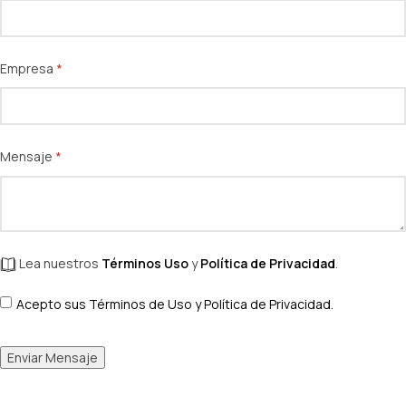
Empresa
(necesario)
*
Mensaje
(necesario)
*
Lea nuestros
Términos Uso
y
Política de Privacidad
.
Términos de Uso y Privacidad
Acepto sus Términos de Uso y Política de Privacidad.
(necesario)
*
Enviar Mensaje