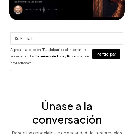
Al presionar el botón
"Participar"
declara estar de
acuerdo con los
Términos de Uso
y
Privacidad
de
KeyFortress™.
.
Únase a la
conversación
Donde los especialistas en seguridad de la información