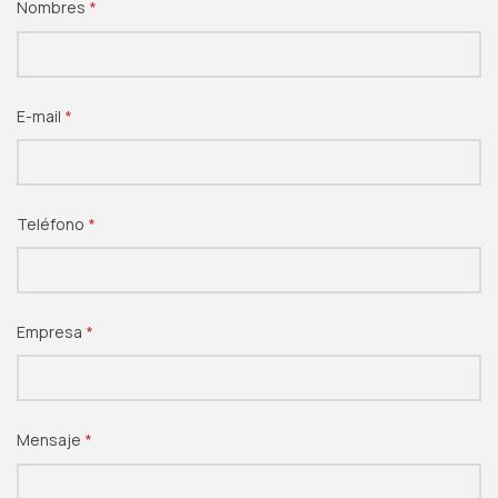
Nombres
(necesario)
*
E-mail
(necesario)
*
Teléfono
(necesario)
*
Empresa
(necesario)
*
Mensaje
(necesario)
*