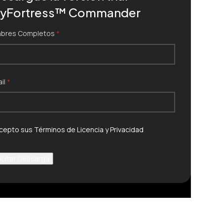
yFortress™ Commander
bres Completos
(obrigatório)
*
il
(obrigatório)
*
inos de Uso y Privacidad
cepto sus Términos de Licencia y Privacidad
(obrigatório)
*
icitar Descarga