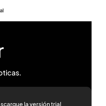
al
r
pticas.
scargue la versión trial