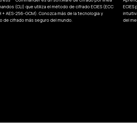
andos (CLI) que utiliza el método de cifrado ECIES (ECC
ECIES 
 + AES-256-GCM). Conozca más de la tecnologia y
intuit
 de cifrado más seguro del mundo.
del me
 más
Manual