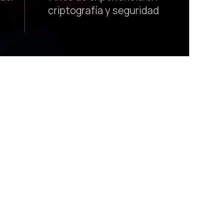
criptografía y seguridad
 Workstation:
o
s™ PGP Workstation, que explica todas las
ifrado y protección de información con
 nuestra tecnología de cifrado y
table y legal.