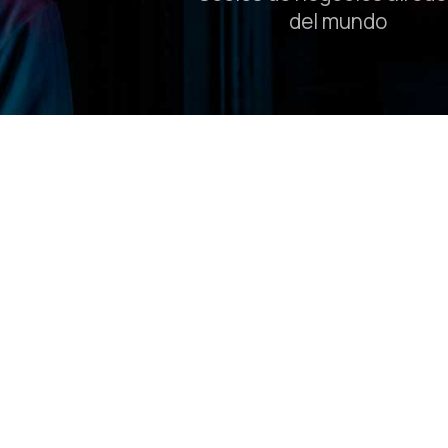
del mundo
KeyFortress PGP
Tour de Product
Vea un video de 3 minutos de KeyFortres
capacidades de nuestra tecnología de c
criptografía PGP (Pretty Good Privacy).
Mantenga su información en secreto con
descifrado para el sector financiero, con