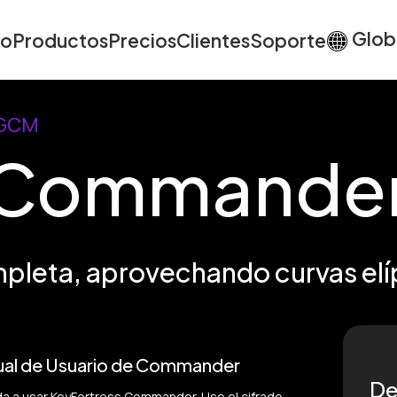
Glob
io
Productos
Precios
Clientes
Soporte
-GCM
s Commande
mpleta, aprovechando curvas elí
al de Usuario de Commander
De
a a usar KeyFortress Commander. Use el cifrado