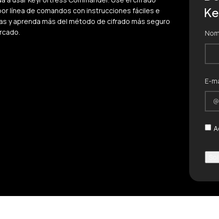
Ke
por línea de comandos con instrucciones fáciles e
ivas y aprenda más del método de cifrado más seguro
rcado.
Nom
 de Usuario
E-ma
Térm
A
Sol