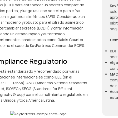
cas (ECC) para establecer un secreto compartido
Key
dos partes, y luego usa ese secreto para cifrar
solo
con algoritmos simétricos (AES). Considerado un
apro
ar moderno y robusto para el cifrado asimétrico
elíp
ntercambiar secretos (ECDH) y cifrar información,
segu
iendo un cifrado rápido y autenticado
entemente usando modos como Galois Counter
Com
como el caso de KeyFortress Commander ECIES.
KDF 
secr
pliance Regulatorio
Algo
con 
está estandarizado y recomendado por varias
MAC
zaciones internacionales como IEEE (en el
comp
ar IEEE 1363a), ANSI (American National Standards
de n
te), ISO/IEC y SECG (Standards for Efficient
Acue
graphy Group) para el cumplimiento regulatorio en
esta
s Unidos y toda América Latina.