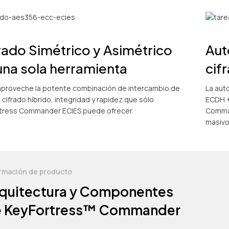
rado Simétrico y Asimétrico
Aut
una sola herramienta
cif
aproveche la potente combinación de intercambio de
La aut
 cifrado híbrido, integridad y rapidez que sólo
ECDH +
tress Commander ECIES puede ofrecer.
Comman
masivo
rmación de producto
quitectura y Componentes
 KeyFortress™ Commander