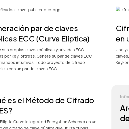
eración par de claves
Cif
licas ECC (Curva Elíptica)
en 
 sus propias claves públicas y privadas ECC
Use y 
as por KeyFortress. Genere su par de claves ECC
claves,
mandos intuitivos. Todo proyecto de cifrado
KeyFor
nicia con un par de claves ECC.
Info
é es el Método de Cifrado
Ar
ES?
de
(Elliptic Curve Integrated Encryption Scheme) es un
 de cifrado de clave pública que utiliza curvas