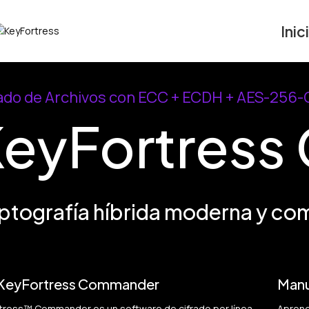
Inic
ado de Archivos con ECC + ECDH + AES-256
eyFortres
ptografía híbrida moderna y co
KeyFortress Commander
Manu
tress™ Commander es un software de cifrado por línea
Aprend